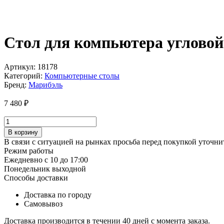
Стол для компьютера углово
Артикул:
18178
Категорий:
Компьютерные столы
Бренд:
Марибэль
7 480
₽
Количество
товара
В корзину
Стол
В связи с ситуацией на рынках просьба перед покупкой уточнит
для
Режим работы
компьютера
Ежедневно с 10 до 17:00
угловой
Понедельник выходной
В-3
Способы доставки
СКУ-3
ЛДСП
Доставка по городу
Самовывоз
Доставка производится в течении 40 дней с момента заказа.