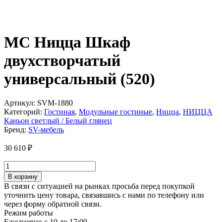
МС Ницца Шкаф
двухстворчатый
универсальный (520)
Артикул:
SVM-1880
Категорий:
Гостиная
,
Модульные гостиные
,
Ницца
,
НИЦЦА
Каньон светлый / Белый глянец
Бренд:
SV-мебель
30 610
₽
Количество
товара
В корзину
МС
В связи с ситуацией на рынках просьба перед покупкой
Ницца
уточнить цену товара, связавшись с нами по телефону или
Шкаф
через форму обратной связи.
двухстворчатый
Режим работы
универсальный
Ежедневно с 10 до 17:00