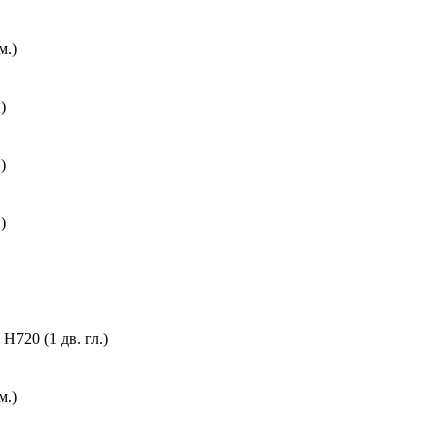
м.)
)
)
)
720 (1 дв. гл.)
м.)