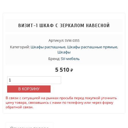
ВИЗИТ-1 ШКАФ С ЗЕРКАЛОМ НАВЕСНОЙ
Артикул:
SVM-0355
Категорий:
Шкафы распашные
,
Шкафы распашные прямые
,
Шкафы
Бренд:
SV-мебель
5 510
₽
Количество
товара
Визит-1
В КОРЗИНУ
Шкаф
В связи с ситуацией на рынках просьба перед покупкой уточнить
с
цену товара, связавшись с нами по телефону или через форму
зеркалом
обратной связи.
навесной