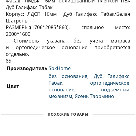
Фасад: ЛМДФ 16мм облицованный пленкой ПВХ
Дуб Галифакс Табак
Корпус: ЛДСП 16мм Дуб Галифакс Табак/Белая
Шагрень
РАЗМЕРЫ:(1706*2085*860), спальное место:
2000*1600
Стоимость указана без учета матраса
и ортопедическое основание приобретается
отдельно.
85
Производитель
SbkHome
без основания
,
Дуб Галифакс
Табак
,
ортопедическое
Цвет
основание
,
подъемный
механизм
,
Ясень Таормино
ПОХОЖИЕ ТОВАРЫ