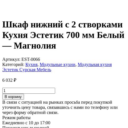
Шкаф нижний с 2 створками
Кухня Эстетик 700 мм Белый
— Магнолия
Артикул:
EST-0066
Категорий:
Кухня
,
Модульные кухни
,
Модульная кухня
Эстетик Сурская Мебель
6 032
₽
Количество
товара
В корзину
Шкаф
В связи с ситуацией на рынках просьба перед покупкой
нижний
уточнить цену товара, связавшись с нами по телефону или
с
через форму обратной связи.
2
Режим работы
створками
Ежедневно с 10 до 17:00
Кухня
Понедельник выходной