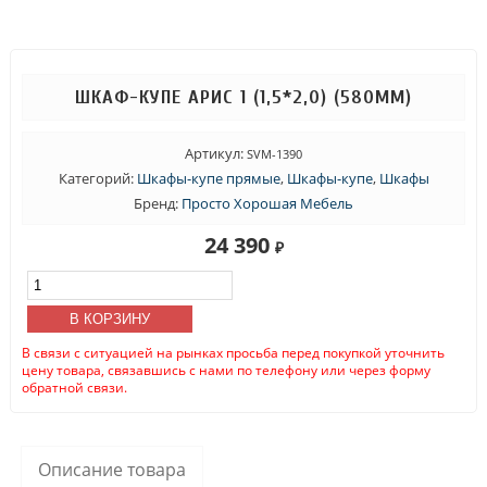
ШКАФ-КУПЕ АРИС 1 (1,5*2,0) (580ММ)
Артикул:
SVM-1390
Категорий:
Шкафы-купе прямые
,
Шкафы-купе
,
Шкафы
Бренд:
Просто Хорошая Мебель
24 390
₽
Количество
товара
Шкаф-
В КОРЗИНУ
купе
В связи с ситуацией на рынках просьба перед покупкой уточнить
Арис
цену товара, связавшись с нами по телефону или через форму
1
обратной связи.
(1,5*2,0)
(580мм)
Описание товара