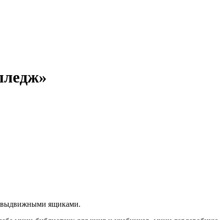
лледж»
а, выдвижными ящиками.