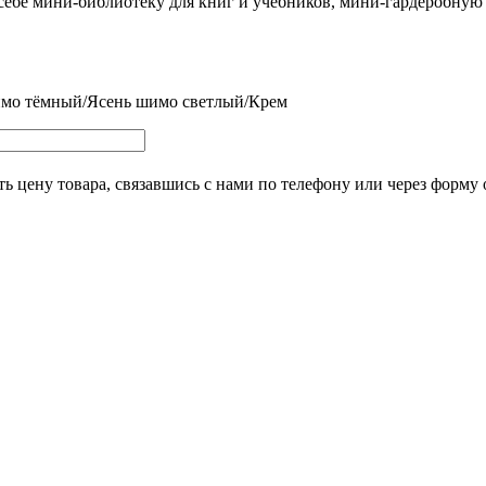
себе мини-библиотеку для книг и учебников, мини-гардеробну
мо тёмный/Ясень шимо светлый/Крем
ь цену товара, связавшись с нами по телефону или через форму 