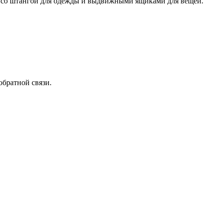
ю со штангой для одежды и выдвижными ящиками для вещей.
обратной связи.