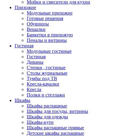
Мойки и смесители для кухни
Прихожие
Модульные прихожие
Готовые решения
Обувницы
Вешалки
Банкетки в прихожую
Пеналы и витрины
Гостиная
Модульные гостиные
Гостиная
Диваны
Стенки , гостиные
Столы журнальные
Тумбы под ТВ
Кресла-качалки
Кресла
Полки и стеллажи
Шкафы
Шкафы распашные
Шкафы для посуды, витрины
Шкафы для одежды
Шкафы-купе
Шкафы распашные прямые
Детские шкафы распашные