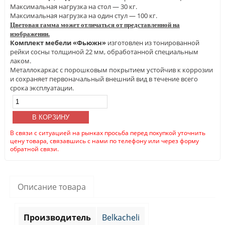
Максимальная нагрузка на стол — 30 кг.
Максимальная нагрузка на один стул — 100 кг.
Цветовая гамма может отличаться от представленной на
изображении.
Комплект мебели «Фьюжн»
изготовлен из тонированной
рейки сосны толщиной 22 мм, обработанной специальным
лаком.
Металлокаркас с порошковым покрытием устойчив к коррозии
и сохраняет первоначальный внешний вид в течение всего
срока эксплуатации.
Количество
товара
Набор
В КОРЗИНУ
мебели
В связи с ситуацией на рынках просьба перед покупкой уточнить
«Фьюжн»
цену товара, связавшись с нами по телефону или через форму
обратной связи.
Описание товара
Производитель
Belkacheli