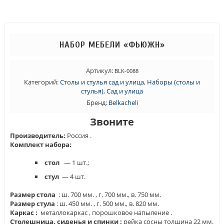
НАБОР МЕБЕЛИ «ФЬЮЖН»
Артикул:
BLK-0088
Категорий:
Столы и стулья сад и улица
,
Наборы (столы и
стулья)
,
Сад и улица
Бренд:
Belkacheli
Звоните
Производитель:
Россия .
Комплект набора:
стол
— 1 шт.;
стул
— 4 шт.
Размер стола
: ш. 700 мм. , г. 700 мм., в. 750 мм.
Размер стула
: ш. 450 мм. , г. 500 мм., в. 820 мм.
Каркас :
металлокаркас , порошковое напыление .
Столешница, сиденья и спинки :
рейка сосны толщина 22 мм.