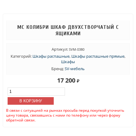
МС КОЛИБРИ ШКАФ ДВУХСТВОРЧАТЫЙ С
ЯЩИКАМИ
Артикул:
SVM-0380
Категорий:
Шкафы распашные
,
Шкафы распашные прямые
,
Шкафы
Бренд:
SV-мебель
17 200
₽
Количество
товара
МС
В КОРЗИНУ
КОЛИБРИ
В связи с ситуацией на рынках просьба перед покупкой уточнить
Шкаф
цену товара, связавшись с нами по телефону или через форму
двухстворчатый
обратной связи.
с
ящиками