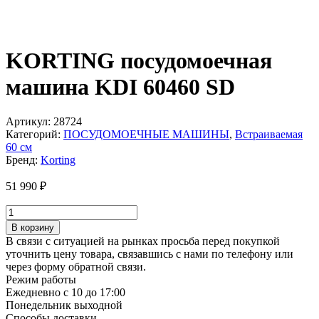
KORTING посудомоечная
машина KDI 60460 SD
Артикул:
28724
Категорий:
ПОСУДОМОЕЧНЫЕ МАШИНЫ
,
Встраиваемая
60 см
Бренд:
Korting
51 990
₽
Количество
товара
В корзину
KORTING
В связи с ситуацией на рынках просьба перед покупкой
посудомоечная
уточнить цену товара, связавшись с нами по телефону или
машина
через форму обратной связи.
KDI
Режим работы
60460
Ежедневно с 10 до 17:00
SD
Понедельник выходной
Способы доставки