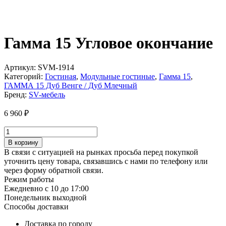
Гамма 15 Угловое окончание
Артикул:
SVM-1914
Категорий:
Гостиная
,
Модульные гостиные
,
Гамма 15
,
ГАММА 15 Дуб Венге / Дуб Млечный
Бренд:
SV-мебель
6 960
₽
Количество
товара
В корзину
Гамма
В связи с ситуацией на рынках просьба перед покупкой
15
уточнить цену товара, связавшись с нами по телефону или
Угловое
через форму обратной связи.
окончание
Режим работы
Ежедневно с 10 до 17:00
Понедельник выходной
Способы доставки
Доставка по городу