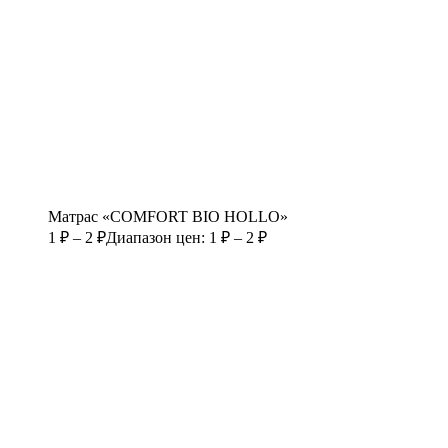
Матрас «COMFORT BIO HOLLO»
1
₽
–
2
₽
Диапазон цен: 1 ₽ – 2 ₽