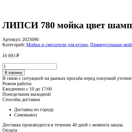
ЛИПСИ 780 мойка цвет шамп
Артикул:
2025690
Категорий:
Мойки и смесители для кухни
,
Прямоугольные мой
16 693
₽
Количество
товара
В корзину
ЛИПСИ
В связи с ситуацией на рынках просьба перед покупкой уточнит
780
Режим работы
мойка
Ежедневно с 10 до 17:00
цвет
Понедельник выходной
шампань
Способы доставки
FS,
Доставка по городу
Самовывоз
Доставка производится в течении 40 дней с момента заказа.
Оплата